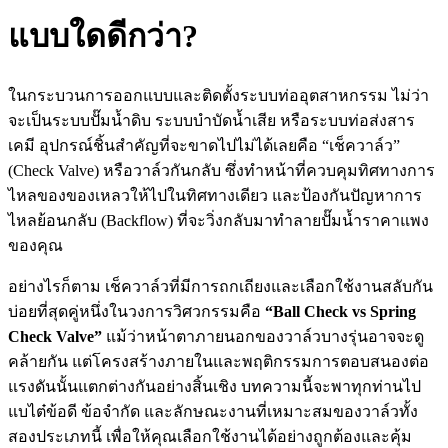
แบบใดดีกว่า?
ในกระบวนการออกแบบและติดตั้งระบบท่ออุตสาหกรรม ไม่ว่า
จะเป็นระบบปั๊มน้ำดิบ ระบบบำบัดน้ำเสีย หรือระบบท่อส่งสาร
เคมี อุปกรณ์ชิ้นสำคัญที่จะขาดไปไม่ได้เลยคือ “เช็ควาล์ว”
(Check Valve) หรือวาล์วกันกลับ ซึ่งทำหน้าที่ควบคุมทิศทางการ
ไหลของของเหลวให้ไปในทิศทางเดียว และป้องกันปัญหาการ
ไหลย้อนกลับ (Backflow) ที่จะวิ่งกลับมาทำลายปั๊มน้ำราคาแพง
ของคุณ
อย่างไรก็ตาม เช็ควาล์วที่มีการถกเถียงและเลือกใช้งานสลับกัน
บ่อยที่สุดคู่หนึ่งในวงการวิศวกรรมคือ
“Ball Check vs Spring
Check Valve”
แม้ว่าหน้าตาภายนอกของวาล์วบางรุ่นอาจจะดู
คล้ายกัน แต่โครงสร้างภายในและพฤติกรรมการตอบสนองต่อ
แรงดันนั้นแตกต่างกันอย่างสิ้นเชิง บทความนี้จะพาทุกท่านไป
แบไต๋ข้อดี ข้อจำกัด และลักษณะงานที่เหมาะสมของวาล์วทั้ง
สองประเภทนี้ เพื่อให้คุณเลือกใช้งานได้อย่างถูกต้องและคุ้ม