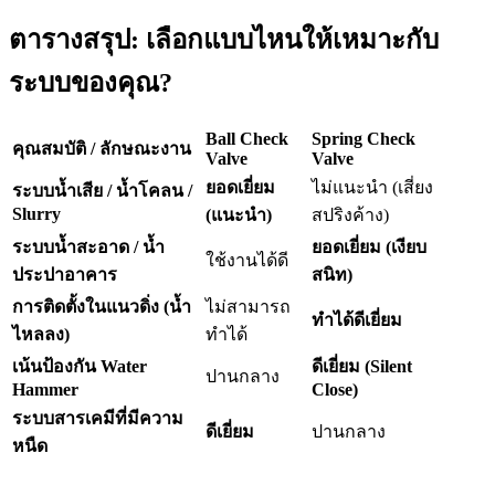
ตารางสรุป: เลือกแบบไหนให้เหมาะกับ
ระบบของคุณ?
Ball Check
Spring Check
คุณสมบัติ / ลักษณะงาน
Valve
Valve
ยอดเยี่ยม
ไม่แนะนำ (เสี่ยง
ระบบน้ำเสีย / น้ำโคลน /
Slurry
(แนะนำ)
สปริงค้าง)
ระบบน้ำสะอาด / น้ำ
ยอดเยี่ยม (เงียบ
ใช้งานได้ดี
ประปาอาคาร
สนิท)
การติดตั้งในแนวดิ่ง (น้ำ
ไม่สามารถ
ทำได้ดีเยี่ยม
ไหลลง)
ทำได้
เน้นป้องกัน Water
ดีเยี่ยม (Silent
ปานกลาง
Hammer
Close)
ระบบสารเคมีที่มีความ
ดีเยี่ยม
ปานกลาง
หนืด