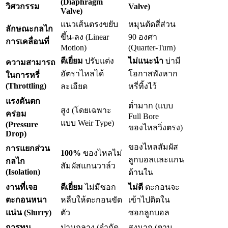
(Diaphragm
วิศวกรรม
Valve)
Valve)
แนวเส้นตรงขยับ
หมุนตัดสี่ส่วน
ลักษณะกลไก
ขึ้น-ลง (Linear
90 องศา
การเคลื่อนที่
Motion)
(Quarter-Turn)
ดีเยี่ยม
ปรับแต่ง
ไม่แนะนำ
บ่ามี
ความสามารถ
อัตราไหลได้
โอกาสพังหาก
ในการหรี่
(Throttling)
ละเอียด
หรี่ทิ้งไว้
แรงดันตก
ต่ำมาก (แบบ
สูง (โดยเฉพาะ
คร่อม
Full Bore
แบบ Weir Type)
(Pressure
ของไหลวิ่งตรง)
Drop)
ของไหลสัมผัส
การแยกส่วน
100%
ของไหลไม่
ลูกบอลและแกน
กลไก
สัมผัสแกนวาล์ว
(Isolation)
ด้านใน
งานที่เจอ
ดีเยี่ยม
ไม่มีซอก
ไม่ดี
ตะกอนจะ
ตะกอนหนา
หลืบให้ตะกอนขัด
เข้าไปติดใน
แน่น (Slurry)
ตัว
ซอกลูกบอล
การทน
ปานกลาง (จำกัด
สูงมาก (ตาม