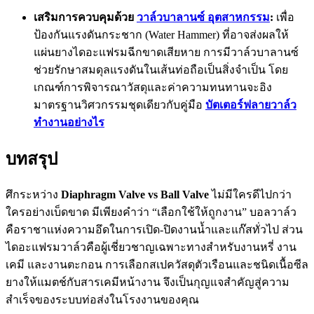
เสริมการควบคุมด้วย
วาล์วบาลานซ์ อุตสาหกรรม
:
เพื่อ
ป้องกันแรงดันกระชาก (Water Hammer) ที่อาจส่งผลให้
แผ่นยางไดอะแฟรมฉีกขาดเสียหาย การมีวาล์วบาลานซ์
ช่วยรักษาสมดุลแรงดันในเส้นท่อถือเป็นสิ่งจำเป็น โดย
เกณฑ์การพิจารณาวัสดุและค่าความทนทานจะอิง
มาตรฐานวิศวกรรมชุดเดียวกับคู่มือ
บัตเตอร์ฟลายวาล์ว
ทำงานอย่างไร
บทสรุป
ศึกระหว่าง
Diaphragm Valve vs Ball Valve
ไม่มีใครดีไปกว่า
ใครอย่างเบ็ดขาด มีเพียงคำว่า “เลือกใช้ให้ถูกงาน” บอลวาล์ว
คือราชาแห่งความอึดในการเปิด-ปิดงานน้ำและแก๊สทั่วไป ส่วน
ไดอะแฟรมวาล์วคือผู้เชี่ยวชาญเฉพาะทางสำหรับงานหรี่ งาน
เคมี และงานตะกอน การเลือกสเปควัสดุตัวเรือนและชนิดเนื้อซีล
ยางให้แมตช์กับสารเคมีหน้างาน จึงเป็นกุญแจสำคัญสู่ความ
สำเร็จของระบบท่อส่งในโรงงานของคุณ