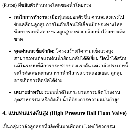
(Piston) ที่ขยับตัวต้านทางไหลของน้ำโดยตรง
กลไกการทำงาน:
เมื่อทุ่นลอยยกตัวขึ้น คานจะส่งแรงไป
ขับเคลื่อนลูกสูบภายในตัวเรือนให้เลื่อนปิดช่องทางไหล
ซีลยางรอบทิศทางของลูกสูบจะช่วยบล็อกน้ำได้อย่างเด็ด
ขาด
จุดเด่นและข้อจำกัด:
โครงสร้างมีความแข็งแรงสูง
สามารถทนต่อแรงดันน้ำย้อนกลับได้ดีเยี่ยม ปิดน้ำได้สนิท
แม้ในระบบที่มีการกระชากของแรงดัน แต่วาล์วประเภทนี้
จะไวต่อเศษตะกอน หากน้ำมีสารแขวนลอยเยอะ ลูกสูบ
อาจเกิดการติดขัดได้ง่าย
เหมาะสำหรับ:
ระบบน้ำดีในกระบวนการผลิต โรงงาน
อุตสาหกรรม หรือถังเก็บน้ำที่ต้องการความแม่นยำสูง
4. แบบทนแรงดันสูง (High Pressure Ball Float Valve)
เป็นกลุ่มวาล์วลูกลอยที่ผลิตขึ้นมาเพื่อตอบโจทย์วิศวกรรม