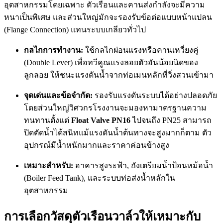
อุตสาหกรรมโดยเฉพาะ ตัวเรือนและคานส่งกำลังจะมีความ
หนาเป็นพิเศษ และส่วนใหญ่มักจะรองรับข้อต่อแบบหน้าแปลน
(Flange Connection) แทนระบบเกลียวทั่วไป
กลไกการทำงาน:
ใช้กลไกผ่อนแรงหรือคานเหวี่ยงคู่
(Double Lever) เพื่อทวีคูณแรงลอยตัวอันน้อยนิดของ
ลูกลอย ให้ชนะแรงดันน้ำจากท่อเมนหลักที่วิ่งสวนเข้ามา
จุดเด่นและข้อจำกัด:
รองรับแรงดันระบบได้อย่างปลอดภัย
โดยส่วนใหญ่วิศวกรโรงงานจะมองหามาตรฐานความ
ทนทานตั้งแต่
Float Valve PN16
ไปจนถึง PN25 สามารถ
ปิดตัดน้ำได้สนิทแม้แรงดันน้ำต้นทางจะสูงมากก็ตาม ตัว
อุปกรณ์มีน้ำหนักมากและราคาค่อนข้างสูง
เหมาะสำหรับ:
อาคารสูงระฟ้า, ถังเตรียมน้ำป้อนหม้อน้ำ
(Boiler Feed Tank), และระบบท่อส่งน้ำหลักใน
อุตสาหกรรม
การเลือกวัสดุตัวเรือนวาล์วให้เหมาะกับ