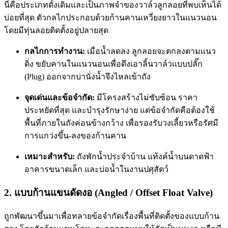
นี่คือประเภทดั้งเดิมและเป็นภาพจำของวาล์วลูกลอยที่พบเห็นได้
บ่อยที่สุด ตัวกลไกประกอบด้วยก้านคานเหวี่ยงยาวในแนวนอน
โดยมีทุ่นลอยติดตั้งอยู่ปลายสุด
กลไกการทำงาน:
เมื่อน้ำลดลง ลูกลอยจะตกลงตามแนว
ดิ่ง ขยับคานในแนวนอนเพื่อดึงเอาลิ้นวาล์วแบบปลั๊ก
(Plug) ออกจากบ่านั่งน้ำจึงไหลเข้าถัง
จุดเด่นและข้อจำกัด:
มีโครงสร้างไม่ซับซ้อน ราคา
ประหยัดที่สุด และบำรุงรักษาง่าย แต่ข้อจำกัดคือต้องใช้
พื้นที่ภายในถังค่อนข้างกว้าง เพื่อรองรับวงเลี้ยวหรือรัศมี
การแกว่งขึ้น-ลงของก้านคาน
เหมาะสำหรับ:
ถังพักน้ำประจำบ้าน แท้งค์น้ำบนดาดฟ้า
อาคารขนาดเล็ก และบ่อน้ำในงานปศุสัตว์
2. แบบก้านแขนดัดงอ (Angled / Offset Float Valve)
ถูกพัฒนาขึ้นมาเพื่อทลายข้อจำกัดเรื่องพื้นที่ติดตั้งของแบบก้าน