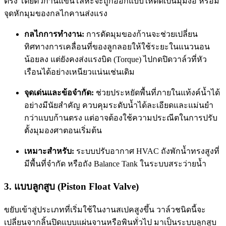
ตรง โดยตัวก้านแขนโลหะจะถูกออกแบบให้ดัดเป็นมุมงอ หรือมี
จุดหักมุมของกลไกคานส่งแรง
กลไกการทำงาน:
การดัดมุมของก้านจะช่วยเปลี่ยน
ทิศทางการเคลื่อนที่ของลูกลอยให้ใช้ระยะในแนวนอน
น้อยลง แต่ยังคงส่งแรงบิด (Torque) ไปกดปิดวาล์วที่หัว
เรือนได้อย่างเหนียวแน่นเช่นเดิม
จุดเด่นและข้อจำกัด:
ช่วยประหยัดพื้นที่ภายในแท้งค์น้ำได้
อย่างมีนัยสำคัญ ควบคุมระดับน้ำได้ละเอียดและแม่นยำ
กว่าแบบก้านตรง แต่อาจต้องใช้ความประณีตในการปรับ
ตั้งมุมองศาตอนเริ่มต้น
เหมาะสำหรับ:
ระบบปรับอากาศ HVAC ถังพักน้ำทรงสูงที่
มีพื้นที่จำกัด หรือถัง Balance Tank ในระบบสระว่ายน้ำ
3. แบบลูกสูบ (Piston Float Valve)
ขยับเข้าสู่ประเภทที่เริ่มใช้ในงานสเปคสูงขึ้น วาล์วชนิดนี้จะ
เปลี่ยนจากลิ้นปิดแบบแผ่นจานหรือพินทั่วไป มาเป็นระบบลูกสูบ