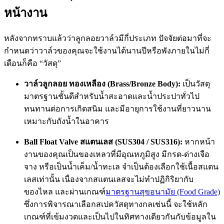
หน้างาน
หลังจากทราบแล้วว่าลูกลอยวาล์วมีกี่ประเภท ปัจจัยต่อมาที่จะ
กำหนดว่าวาล์วของคุณจะใช้งานได้นานปีหรือพังภายในไม่กี่
เดือนก็คือ “วัสดุ”
วาล์วลูกลอย ทองเหลือง (Brass/Bronze Body):
เป็นวัสดุ
มาตรฐานชั้นดีสำหรับน้ำสะอาดและน้ำประปาทั่วไป
ทนทานต่อการเกิดสนิม และมีอายุการใช้งานที่ยาวนาน
เหมาะกับถังน้ำในอาคาร
Ball Float Valve สแตนเลส (SUS304 / SUS316):
หากหน้า
งานของคุณเป็นของเหลวที่มีอุณหภูมิสูง มีกรด-ด่างเจือ
จาง หรือเป็นน้ำเค็ม/น้ำทะเล จำเป็นต้องเลือกใช้เนื้อสแตน
เลสเท่านั้น เนื่องจากสแตนเลสจะไม่ทำปฏิกิริยากับ
ของไหล และผ่านเกณฑ์
มาตรฐานสุขอนามัย (Food Grade)
ซึ่งการพิจารณาเลือกสเปควัสดุทางกลเช่นนี้ จะใช้หลัก
เกณฑ์ที่เข้มงวดและเป็นไปในทิศทางเดียวกันกับข้อมูลใน