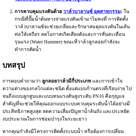
การควบคุมแรงดันด้วย
วาล์วบาลานซ์ อุตสาหกรรม
:
ใน
กรณีที่ปั๊มน้ำต้นทางจ่ายแรงดันเข้ามาไม่คงที่ การติดตั้ง
วาล์วบาลานซ์จะช่วยเกลี่ยและรักษาสมดุลแรงดันในเส้น
ท่อให้เสถียร ลดโอกาสเกิดเสียงดังและการสั่นสะเทือน
รุนแรง (Water Hammer) ขณะที่วาล์วลูกลอยกำลังจะ
ทำการตัดน้ำ
บทสรุป
การตอบคำถามว่า
ลูกลอยวาล์วมีกี่ประเภท
และการเข้าใจ
ความต่างของกลไกแต่ละชนิด ตั้งแต่แบบก้านตรงที่เรียบง่าย ไป
จนถึงแบบลูกสูบและแบบทนแรงดันสูงระดับ PN16 คือกุญแจ
สำคัญที่จะช่วยให้คุณออกแบบระบบควบคุมระดับน้ำได้อย่างมี
ประสิทธิภาพสูงสุด ลดความเสี่ยงปัญหาน้ำล้นถัง และประหยัด
งบประมาณในการซ่อมบำรุงในระยะยาว
หากคุณกำลังมีโครงการติดตั้งระบบน้ำ หรือต้องการเปลี่ยน