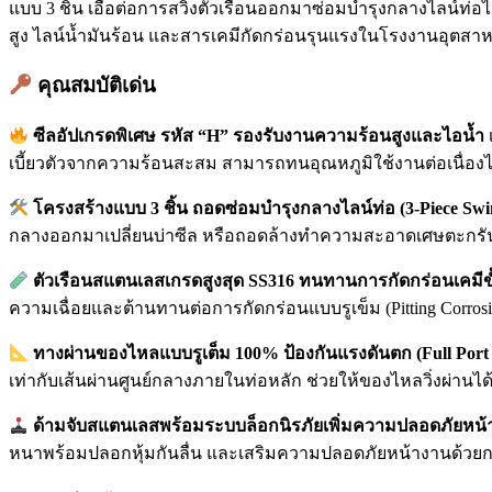
แบบ 3 ชิ้น เอื้อต่อการสวิงตัวเรือนออกมาซ่อมบำรุงกลางไลน์ท่อ
สูง ไลน์น้ำมันร้อน และสารเคมีกัดกร่อนรุนแรงในโรงงานอุตส
คุณสมบัติเด่น
ซีลอัปเกรดพิเศษ รหัส “H” รองรับงานความร้อนสูงและไอน้ำ
เบี้ยวตัวจากความร้อนสะสม สามารถทนอุณหภูมิใช้งานต่อเนื่องได้ส
โครงสร้างแบบ 3 ชิ้น ถอดซ่อมบำรุงกลางไลน์ท่อ (3-Piece Swi
กลางออกมาเปลี่ยนบ่าซีล หรือถอดล้างทำความสะอาดเศษตะกรันได้
ตัวเรือนสแตนเลสเกรดสูงสุด SS316 ทนทานการกัดกร่อนเคมีขั
ความเฉื่อยและต้านทานต่อการกัดกร่อนแบบรูเข็ม (Pitting Corr
ทางผ่านของไหลแบบรูเต็ม 100% ป้องกันแรงดันตก (Full Port 
เท่ากับเส้นผ่านศูนย์กลางภายในท่อหลัก ช่วยให้ของไหลวิ่งผ่านได
ด้ามจับสแตนเลสพร้อมระบบล็อกนิรภัยเพิ่มความปลอดภัยหน
หนาพร้อมปลอกหุ้มกันลื่น และเสริมความปลอดภัยหน้างานด้วยกลไกล