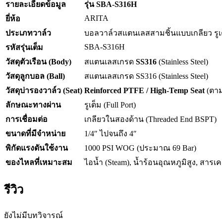
รายละเอียดข้อมูล
รุ่น SBA-S316H
ARITA
ยี่ห้อ
ประเภทวาล์ว
บอลวาล์วสแตนเลสสามชิ้นแบบเกลียว รูเต็ม 
SBA-S316H
รหัสรุ่นเต็ม
วัสดุตัวเรือน (Body)
สแตนเลสเกรด
SS316
(Stainless Steel)
วัสดุลูกบอล (Ball)
สแตนเลสเกรด SS316 (Stainless Steel)
วัสดุบ่ารองวาล์ว (Seat)
Reinforced PTFE / High-Temp Seat
(ตาม
ลักษณะทางผ่าน
รูเต็ม (Full Port)
การเชื่อมต่อ
เกลียวในสองด้าน (Threaded End BSPT)
ขนาดที่มีจำหน่าย
1/4″ ไปจนถึง 4″
พิกัดแรงดันใช้งาน
1000 PSI WOG (ประมาณ 69 Bar)
ของไหลที่เหมาะสม
ไอน้ำ (Steam), น้ำร้อนอุณหภูมิสูง, สา
รีวิว
ยังไม่มีบทวิจารณ์