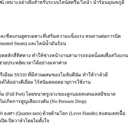
OG
เหมาะอย่างยิ่งสำหรับระบบไลน์สตรีม/ไอน้ำ น้ำร้อนอุณหภูมิ
t) และซีลแกนสูตรเฉพาะที่เสริมความแข็งแรง ทนทานต่อการบิด
turated Steam) และไลน์น้ำมันร้อน
ยน็อตสลักสี่ทิศทาง ทำให้ช่างหน้างานสามารถถอดน็อตเพื่อสวิงแกน
 ช่วยประหยัดเวลาได้อย่างมหาศาล
ีเมียม SS316 ที่มีส่วนผสมของโมลิบดีนัม ทำให้วาล์วมี
ได้อย่างดีเยี่ยม ไร้สนิมตลอดอายุการใช้งาน
ม (Full Port) โดยขนาดรูเจาะของลูกบอลสแตนเลสมีขนาด
ม่เกิดการสูญเสียแรงดัน (No Pressure Drop)
งศา (Quarter-turn) ด้วยด้ามโยก (Lever Handle) สแตนเลสเนื้อ
ิด-ปิดวาล์วโดยไม่ตั้งใจ