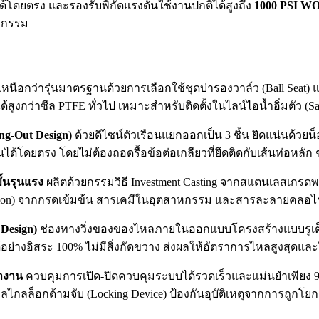
ได้โดยตรง และรองรับพิกัดแรงดันใช้งานปกติได้สูงถึง
1000 PSI W
าหกรรม
เหนือกว่ารุ่นมาตรฐานด้วยการเลือกใช้ชุดบ่ารองวาล์ว (Ball Sea
ูงกว่าซีล PTFE ทั่วไป เหมาะสำหรับติดตั้งในไลน์ไอน้ำอิ่มตัว (Sa
ng-Out Design)
ด้วยดีไซน์ตัวเรือนแยกออกเป็น 3 ชิ้น ยึดแน่นด้ว
โดยตรง โดยไม่ต้องถอดรื้อข้อต่อเกลียวที่ยึดติดกับเส้นท่อหลัก
้นรุนแรง
ผลิตด้วยกรรมวิธี Investment Casting จากสแตนเลสเกรดพร
osion) จากกรดเข้มข้น สารเคมีในอุตสาหกรรม และสารละลายคลอไรด์
Design)
ช่องทางวิ่งของของไหลภายในออกแบบโครงสร้างแบบรูเต็
้อย่างอิสระ 100% ไม่มีสิ่งกัดขวาง ส่งผลให้อัตราการไหลสูงสุดและไ
้างาน
ควบคุมการเปิด-ปิดควบคุมระบบได้รวดเร็วและแม่นยำเพียง 90 อ
ล็อกด้ามจับ (Locking Device) ป้องกันอุบัติเหตุจากการถูกโยกเป