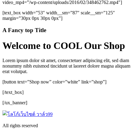
video_mp4=”/wp-content/uploads/2016/02/348462762.mp4″]
[text_box width=”53″ width__sm=”87″ scale__sm=”125″
margin=”30px 0px 30px 0px”]
A Fancy top Title
Welcome to COOL Our Shop
Lorem ipsum dolor sit amet, consectetuer adipiscing elit, sed diam
nonummy nibh euismod tincidunt ut laoreet dolore magna aliquam
erat volutpat.
[button text=”Shop now” color=”white” link=”shop”]
[/text_box]
[/ux_banner]
All rights reserved