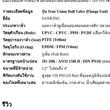
รุนแรงของสารเคมี) ช่วยกั้นของไหลได้สนิทแน่นหนา ไร้การรั่วซึมข
รายละเอียดข้อมูล
รุ่น True Union Ball Valve (Flange End)
SANKING
ยี่ห้อ
ประเภทวาล์ว
บอลวาล์วยูเนี่ยนสองตอนพลาสติก ปลายหน
วัสดุตัวเรือน (Body)
UPVC
/
CPVC
/
PPH
/
PVDF
(เลือกให้
PTFE (Teflon)
วัสดุบ่ารองวาล์ว (Seat)
EPDM
/
FPM (Viton)
วัสดุโอริง (O-ring)
ลักษณะทางผ่าน
รูเต็ม (Full Bore)
มาตรฐานหน้าแปลน
JIS 10K
/
ANSI 150LB
/
DIN PN10
(หล่อ
ขนาดที่มีจำหน่าย
1/2″ ไปจนถึง 4″
พิกัดแรงดันใช้งาน
สูงสุด 150 PSI (10 Bar) ที่อุณหภูมิห้องปกต
ของไหลที่เหมาะสม
สารเคมีเข้มข้น, กรด-ด่าง, น้ำเสียอุต
รีวิว