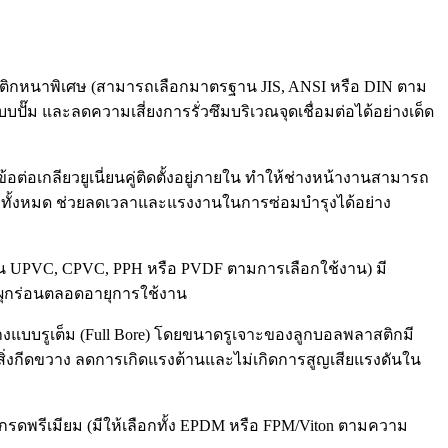
ิกหนาพิเศษ (สามารถเลือกมาตรฐาน JIS, ANSI หรือ DIN ตาม
ปั๊ม และลดความเสี่ยงการรั่วซึมบริเวณจุดเชื่อมต่อได้อย่างเด็ด
อต่อเกลียวยูเนี่ยนคู่ติดตั้งอยู่ภายใน ทำให้ช่างหน้างานสามารถ
อกทั้งหมด ช่วยลดเวลาและแรงงานในการซ่อมบำรุงได้อย่าง
น UPVC, CPVC, PPH หรือ PVDF ตามการเลือกใช้งาน) มี
ือผุกร่อนตลอดอายุการใช้งาน
บบรูเต็ม (Full Bore) โดยขนาดรูเจาะของลูกบอลพลาสติกมี
ีสิ่งกีดขวาง ลดการเกิดแรงต้านและไม่เกิดการสูญเสียแรงดันใน
เกรดพรีเมียม (มีให้เลือกทั้ง EPDM หรือ FPM/Viton ตามความ