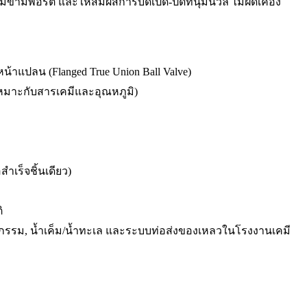
้ามพอร์ต และให้สัมผัสการบิดเปิด-ปิดที่นุ่มนวล ไม่ฝืดเคือง
้าแปลน (Flanged True Union Ball Valve)
เหมาะกับสารเคมีและอุณหภูมิ)
สำเร็จชิ้นเดียว)
ิ
สาหกรรม, น้ำเค็ม/น้ำทะเล และระบบท่อส่งของเหลวในโรงงานเคมี