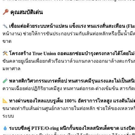
คุณสมบัติเด่น
เชื่อมต่อด้วยระบบหน้าแปลน แข็งแรง ทนแรงสั่นสะเทือน (Fla
หน้างาน) ช่วยให้การขันประกอบร่วมกับเส้นท่อหลักหรือปั๊มน้ำมี
ขาด
โครงสร้าง True Union ถอดแยกซ่อมบำรุงตรงกลางได้โดยไม่ต
ขันคลายยูเนี่ยนเพื่อยกตัวเรือนวาล์วแกนกลางออกมาล้างตะกรัน
มหาศาล
พลาสติกวิศวกรรมเกรดท็อป ทนสารเคมีรุนแรงและไม่เป็นสน
ความเฉื่อยต่อปฏิกิริยาเคมีสูง ทนทานต่อกรด-ด่างเข้มข้น สารกั
ทางผ่านของไหลแบบรูเต็ม 100% อัตราการไหลสูง แรงดันไม่ตก
ขนาดเท่ากับเส้นผ่านศูนย์กลางภายในท่อหลัก ช่วยให้ของเหลวหรือ
ระบบ
ระบบซีลคู่ PTFE/O-ring ผนึกกั้นของไหลสนิทเด็ดขาด แรงบิด