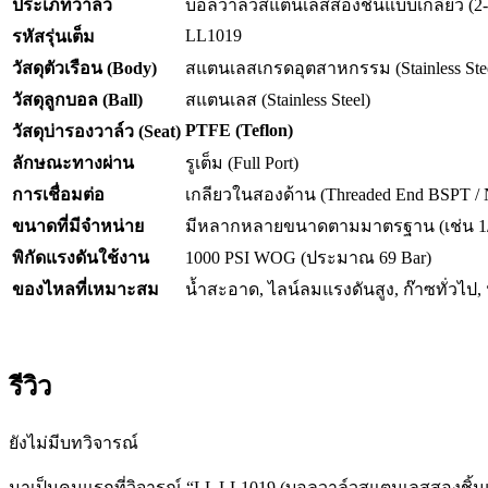
ประเภทวาล์ว
บอลวาล์วสแตนเลสสองชิ้นแบบเกลียว (2-Piec
LL1019
รหัสรุ่นเต็ม
วัสดุตัวเรือน (Body)
สแตนเลสเกรดอุตสาหกรรม (Stainless Ste
วัสดุลูกบอล (Ball)
สแตนเลส (Stainless Steel)
PTFE (Teflon)
วัสดุบ่ารองวาล์ว (Seat)
ลักษณะทางผ่าน
รูเต็ม (Full Port)
การเชื่อมต่อ
เกลียวในสองด้าน (Threaded End BSPT /
ขนาดที่มีจำหน่าย
มีหลากหลายขนาดตามมาตรฐาน (เช่น 1/4
พิกัดแรงดันใช้งาน
1000 PSI WOG (ประมาณ 69 Bar)
ของไหลที่เหมาะสม
น้ำสะอาด, ไลน์ลมแรงดันสูง, ก๊าซทั่ว
รีวิว
ยังไม่มีบทวิจารณ์
มาเป็นคนแรกที่วิจารณ์ “LL LL1019 (บอลวาล์วสแตนเลสสองชิ้นแ