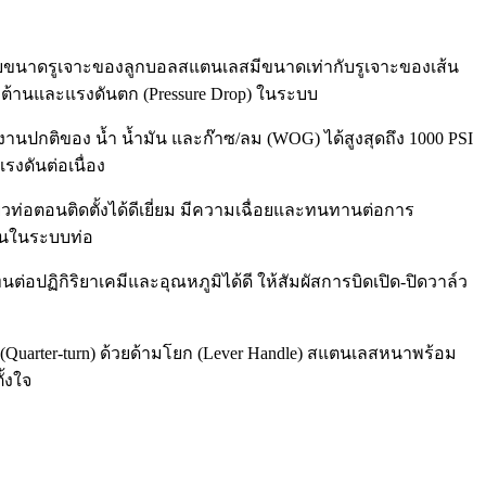
ดยขนาดรูเจาะของลูกบอลสแตนเลสมีขนาดเท่ากับรูเจาะของเส้น
รงต้านและแรงดันตก (Pressure Drop) ในระบบ
ปกติของ น้ำ น้ำมัน และก๊าซ/ลม (WOG) ได้สูงสุดถึง 1000 PSI
รงดันต่อเนื่อง
อตอนติดตั้งได้ดีเยี่ยม มีความเฉื่อยและทนทานต่อการ
้อนในระบบท่อ
ต่อปฏิกิริยาเคมีและอุณหภูมิได้ดี ให้สัมผัสการบิดเปิด-ปิดวาล์ว
(Quarter-turn) ด้วยด้ามโยก (Lever Handle) สแตนเลสหนาพร้อม
ั้งใจ