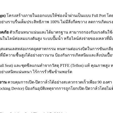
gn)
โครงสร้างภายในออกแบบให้ช่องน้ำผ่านเป็นแบบ Full Port โ
้อย่างราบรื่นเต็มประสิทธิภาพ 100% ไม่มีสิ่งกีดขวาง ลดการเกิดแ
อดภัย
ตัวเรือนหนาแน่นและได้มาตรฐาน สามารถรองรับแรงดันใช้งาน
นไลน์ท่อลมแรงดันสูง ระบบปั๊มน้ำ หรือไลน์ส่งจ่ายของเหลวที่มีแ
ุสแตนเลสหล่อเกรดอุตสาหกรรม ทนทานต่อแรงบิดในการขันเกลียวท่
่มีความชื้นสูงได้อย่างยาวนาน ป้องกันการเกิดสนิมและสิ่งปนเปื
all Seat) และชุดซีลแกนทำจากวัสดุ PTFE (Teflon) แท้ คุณภาพสูง ทน
้อย่างสนิทแน่นหนา ไร้การรั่วซึมข้ามพอร์ต
างาน
ควบคุมการเปิด-ปิดวาล์วได้อย่างสะดวกรวดเร็วเพียง 90 องศา 
king Device) ป้องกันอุบัติเหตุจากการถูกโยกเปิด-ปิดวาล์วโดยไม่ต