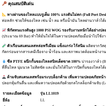
คุณสมบัติเด่น
ทางผ่านของไหลแบบรูเต็ม 100% แรงดันไม่ตก (Full Port Desi
ท่อหลัก ช่วยให้ของไหล เช่น น้ำ ลม หรือน้ำมัน ไหลผ่านวาล์วได
พิกัดทนแรงดันสูง 1000 PSI WOG รองรับงานหนักได้อย่างปล
(ประมาณ 69 Bar) ทำให้มั่นใจได้ในความปลอดภัยเมื่อนำไปใช้งานใ
ตัวเรือนสแตนเลสหล่อพรีเมียม แข็งแกร่ง ไร้สนิม
ผลิตจากวัสด
กัดกร่อนจากสารเคมีเจือจาง น้ำร้อน และสภาพแวดล้อมหน้างานที
ซีล PTFE ผนึกกั้นของไหลสนิทเด็ดขาด 100%
บ่ารองวาล์ว (B
ที่ลื่นไหล นุ่มนวล ไม่ติดขัด และมั่นใจได้ในการปิดกั้นของไหลได
ด้ามจับสแตนเลสพร้อมระบบล็อกด้าม เพิ่มความปลอดภัยหน้
ปลอกหุ้มกันลื่น และเพิ่มความปลอดภัยด้วยกลไกลล็อกด้ามจับ (Loc
รายละเอียดข้อมูล
รุ่น LL1019
LL
ยี่ห้อ