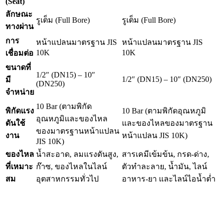
(Seat)
ลักษณะ
รูเต็ม (Full Bore)
รูเต็ม (Full Bore)
ทางผ่าน
การ
หน้าแปลนมาตรฐาน JIS
หน้าแปลนมาตรฐาน JIS
10K
10K
เชื่อมต่อ
ขนาดที่
1/2″ (DN15) – 10″
1/2″ (DN15) – 10″ (DN250)
มี
(DN250)
จำหน่าย
10 Bar (ตามพิกัด
พิกัดแรง
10 Bar (ตามพิกัดอุณหภูมิ
อุณหภูมิและของไหล
ดันใช้
และของไหลของมาตรฐาน
ของมาตรฐานหน้าแปลน
งาน
หน้าแปลน JIS 10K)
JIS 10K)
ของไหล
น้ำสะอาด, ลมแรงดันสูง,
สารเคมีเข้มข้น, กรด-ด่าง,
ที่เหมาะ
ก๊าซ, ของไหลในไลน์
ตัวทำละลาย, น้ำมัน, ไลน์
สม
อุตสาหกรรมทั่วไป
อาหาร-ยา และไลน์ไอน้ำต่ำ