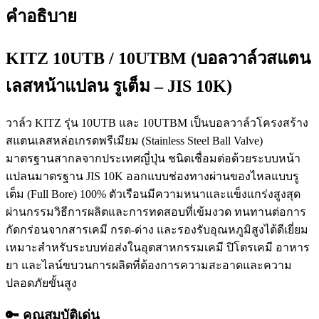
คำอธิบาย
KITZ 10UTB / 10UTBM (บอลวาล์วสแตน
เลสหน้าแปลน รูเต็ม – JIS 10K)
วาล์ว KITZ รุ่น 10UTB และ 10UTBM เป็นบอลวาล์วโครงสร้าง
สแตนเลสหล่อเกรดพรีเมียม (Stainless Steel Ball Valve)
มาตรฐานสากลจากประเทศญี่ปุ่น ชนิดเชื่อมต่อด้วยระบบหน้า
แปลนมาตรฐาน JIS 10K ออกแบบช่องทางผ่านของไหลแบบรู
เต็ม (Full Bore) 100% ตัวเรือนมีความหนาและแข็งแกร่งสูงสุด
ผ่านกรรมวิธีการผลิตและการทดสอบที่เข้มงวด ทนทานต่อการ
กัดกร่อนจากสารเคมี กรด-ด่าง และรองรับอุณหภูมิสูงได้ดีเยี่ยม
เหมาะสำหรับระบบท่อส่งในอุตสาหกรรมเคมี ปิโตรเคมี อาหาร
ยา และไลน์ขบวนการผลิตที่ต้องการความสะอาดและความ
ปลอดภัยขั้นสูง
🔑 คุณสมบัติเด่น