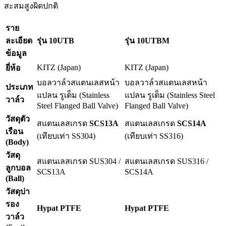
สะสมสูงผิดปกติ
ราย
ละเอียด
รุ่น 10UTB
รุ่น 10UTBM
ข้อมูล
KITZ (Japan)
KITZ (Japan)
ยี่ห้อ
บอลวาล์วสแตนเลสหน้า
บอลวาล์วสแตนเลสหน้า
ประเภท
แปลน รูเต็ม (Stainless
แปลน รูเต็ม (Stainless Steel
วาล์ว
Steel Flanged Ball Valve)
Flanged Ball Valve)
วัสดุตัว
สแตนเลสเกรด
SCS13A
สแตนเลสเกรด
SCS14A
เรือน
(เทียบเท่า SS304)
(เทียบเท่า SS316)
(Body)
วัสดุ
สแตนเลสเกรด SUS304 /
สแตนเลสเกรด SUS316 /
ลูกบอล
SCS13A
SCS14A
(Ball)
วัสดุบ่า
รอง
Hypat PTFE
Hypat PTFE
วาล์ว