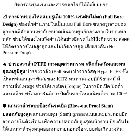
กัดกร่อนรุนแรง และสารคลอไรด์ได้ดีเยี่ยมยอด
📐
ทางผ่านของไหลแบบรูเต็ม 100% แรงดันไม่ตก (Full Bore
Design)
ช่องน้ำผ่านภายในเป็นแบบ Full Bore ขนาดรูเจาะของ
ลูกบอลมีสัดส่วนเท่ากับขนาดเส้นผ่านศูนย์กลางภายในของท่อ
หลัก ช่วยให้ของไหลวิ่งผ่านได้อย่างอิสระ ไม่มีสิ่งกีดขวาง ส่งผล
ให้อัตราการไหลสูงสุดและไม่เกิดการสูญเสียแรงดัน (No
Pressure Drop)
🔥
บ่ารองวาล์ว PTFE เกรดอุตสาหกรรม ผนึกกั้นสนิทและทน
อุณหภูมิสูง
บ่ารองวาล์ว (Ball Seat) ทำจากวัสดุ Hypat PTFE ซึ่ง
เป็นเทฟลอนสูตรพิเศษของ KITZ ทนทานต่อปฏิกิริยาเคมี มี
ความลื่นไหลสูง ช่วยให้แรงบิด (Torque) ในการบิดเปิด-ปิดต่ำ
และเสถียร พร้อมการันตีการปิดกั้นของไหลสนิทเด็ดขาด 100%
🛡️
แกนวาล์วระบบป้องกันระเบิด (Blow-out Proof Stem)
ปลอดภัยสูงสุด
แกนควบคุม (Stem) ถูกออกแบบและประกอบยึด
จากภายในตัวเรือน เพื่อความปลอดภัยสูงสุดหน้างาน ป้องกันไม่
ให้แกนวาล์วพุ่งหลุดออกมาภายนอกเมื่อระบบท่อเกิดแรงดัน