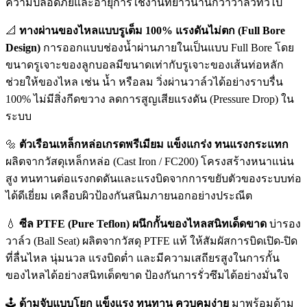
ความปลอดภัยและอายุการใช้งานที่ยาวนานกว่าวาล์วทั่วไป
📐
ทางผ่านของไหลแบบรูเต็ม 100% แรงดันไม่ตก (Full Bore
Design)
การออกแบบช่องน้ำผ่านภายในเป็นแบบ Full Bore โดย
ขนาดรูเจาะของลูกบอลมีขนาดเท่ากับรูเจาะของเส้นท่อหลัก
ช่วยให้ของไหล เช่น น้ำ หรือลม วิ่งผ่านวาล์วได้อย่างราบรื่น
100% ไม่มีสิ่งกีดขวาง ลดการสูญเสียแรงดัน (Pressure Drop) ใน
ระบบ
🔩
ตัวเรือนเหล็กหล่อเกรดพรีเมียม แข็งแกร่ง ทนแรงกระแทก
ผลิตจากวัสดุเหล็กหล่อ (Cast Iron / FC200) โครงสร้างหนาแน่น
สูง ทนทานต่อแรงกดดันและแรงบิดจากการขยับตัวของระบบท่อ
ได้ดีเยี่ยม เคลือบผิวป้องกันสนิมภายนอกอย่างประณีต
💧
ซีล PTFE (Pure Teflon) ผนึกกั้นของไหลสนิทเด็ดขาด
บ่ารอง
วาล์ว (Ball Seat) ผลิตจากวัสดุ PTFE แท้ ให้สัมผัสการบิดเปิด-ปิด
ที่ลื่นไหล นุ่มนวล แรงบิดต่ำ และมีความเสถียรสูงในการกั้น
ของไหลได้อย่างสนิทเด็ดขาด ป้องกันการรั่วซึมได้อย่างมั่นใจ
🕹️
ด้ามจับแบบโยก แข็งแรง ทนทาน ควบคุมง่าย
มาพร้อมด้าม