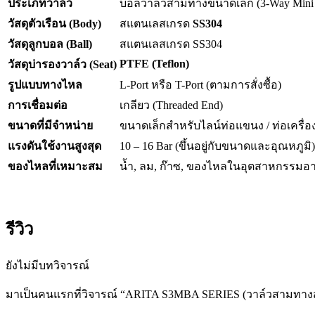
ประเภทวาล์ว
บอลวาล์วสามทางขนาดเล็ก (3-Way Mini B
วัสดุตัวเรือน (Body)
สแตนเลสเกรด
SS304
วัสดุลูกบอล (Ball)
สแตนเลสเกรด SS304
PTFE (Teflon)
วัสดุบ่ารองวาล์ว (Seat)
รูปแบบทางไหล
L-Port หรือ T-Port (ตามการสั่งซื้อ)
การเชื่อมต่อ
เกลียว (Threaded End)
ขนาดที่มีจำหน่าย
ขนาดเล็กสำหรับไลน์ท่อแขนง / ท่อเครื่อง
แรงดันใช้งานสูงสุด
10 – 16 Bar (ขึ้นอยู่กับขนาดและอุณหภูมิ)
ของไหลที่เหมาะสม
น้ำ, ลม, ก๊าซ, ของไหลในอุตสาหกรรมอ
รีวิว
ยังไม่มีบทวิจารณ์
มาเป็นคนแรกที่วิจารณ์ “ARITA S3MBA SERIES (วาล์วสามทา