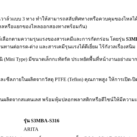
วาล์วแบบ 3 ทาง ทำให้สามารถสลับทิศทางหรือควบคุมของไหลได้อย่า
องไหลหรือแยกของไหลออกสองทางพร้อมกัน)
นให้เลือกตามความรุนแรงของสารเคมีและการกัดกร่อน โดยรุ่น
S3M
นทานต่อกรด-ด่าง และสารเคมีรุนแรงได้ดีเยี่ยม ไร้กังวลเรื่องสนิม
นิ (Mini Type) มีขนาดเล็กกะทัดรัด ประหยัดพื้นที่หน้างานอย่างมา
ะซีลภายในผลิตจากวัสดุ PTFE (Teflon) คุณภาพสูง ให้การเปิด-ปิด
ลิตจากสแตนเลส พร้อมหุ้มปลอกพลาสติกหรือดีไซน์ให้มีความแข็งแร
รุ่น S3MBA-S316
ARITA