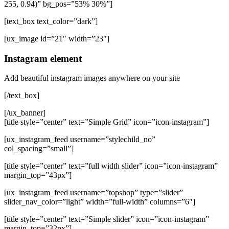
255, 0.94)” bg_pos=”53% 30%”]
[text_box text_color=”dark”]
[ux_image id=”21″ width=”23″]
Instagram element
Add beautiful instagram images anywhere on your site
[/text_box]
[/ux_banner]
[title style=”center” text=”Simple Grid” icon=”icon-instagram”]
[ux_instagram_feed username=”stylechild_no”
col_spacing=”small”]
[title style=”center” text=”full width slider” icon=”icon-instagram”
margin_top=”43px”]
[ux_instagram_feed username=”topshop” type=”slider”
slider_nav_color=”light” width=”full-width” columns=”6″]
[title style=”center” text=”Simple slider” icon=”icon-instagram”
margin_top=”32px”]